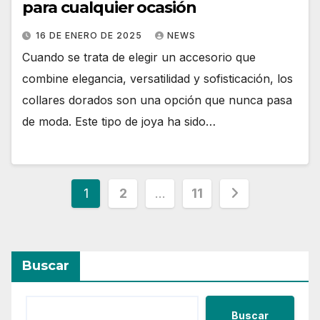
para cualquier ocasión
16 DE ENERO DE 2025
NEWS
Cuando se trata de elegir un accesorio que
combine elegancia, versatilidad y sofisticación, los
collares dorados son una opción que nunca pasa
de moda. Este tipo de joya ha sido…
Paginación
1
2
…
11
de
entradas
Buscar
Buscar