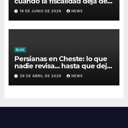
cuando la fiscalidad deja de
ser un problema
16 DE JUNIO DE 2026
NEWS
BLOG
Persianas en Cheste: lo que
nadie revisa… hasta que deja
de funcionar
29 DE ABRIL DE 2026
NEWS