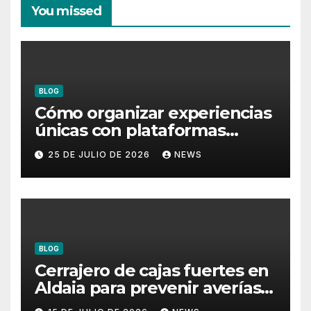
You missed
BLOG
Cómo organizar experiencias
únicas con plataformas
flotantes para eventos
25 DE JULIO DE 2026
NEWS
BLOG
Cerrajero de cajas fuertes en
Aldaia para prevenir averías y
conservar la protección