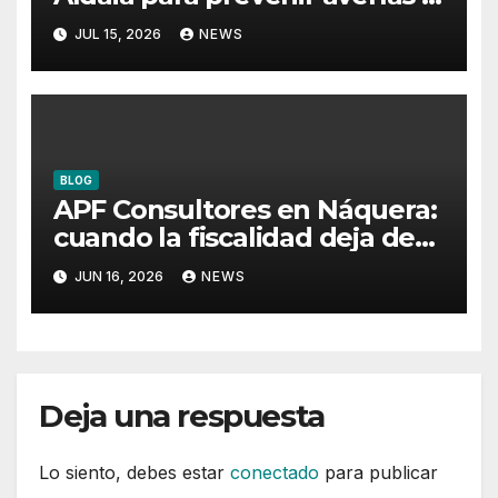
conservar la protección
JUL 15, 2026
NEWS
BLOG
APF Consultores en Náquera:
cuando la fiscalidad deja de
ser un problema
JUN 16, 2026
NEWS
Deja una respuesta
Lo siento, debes estar
conectado
para publicar