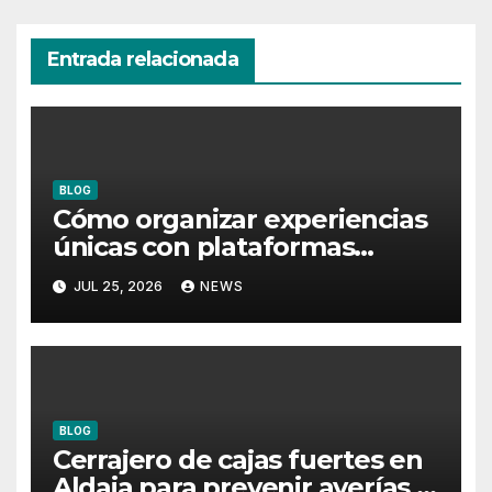
Entrada relacionada
BLOG
Cómo organizar experiencias
únicas con plataformas
flotantes para eventos
JUL 25, 2026
NEWS
BLOG
Cerrajero de cajas fuertes en
Aldaia para prevenir averías y