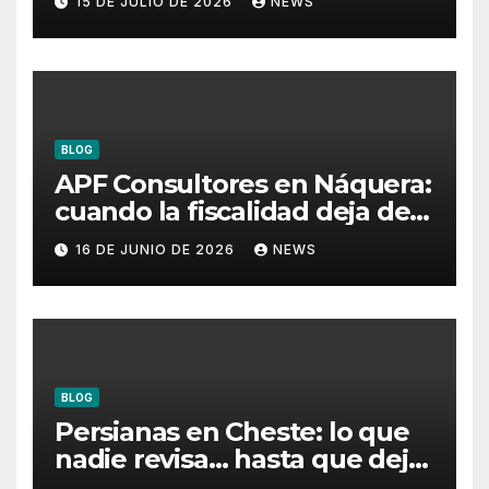
15 DE JULIO DE 2026
NEWS
BLOG
APF Consultores en Náquera:
cuando la fiscalidad deja de
ser un problema
16 DE JUNIO DE 2026
NEWS
BLOG
Persianas en Cheste: lo que
nadie revisa… hasta que deja
de funcionar