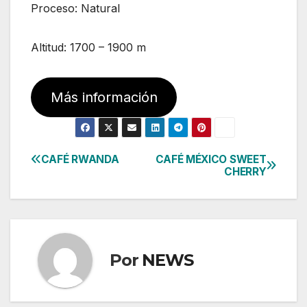
Proceso: Natural
Altitud: 1700 – 1900 m
Más información
CAFÉ RWANDA
CAFÉ MÉXICO SWEET
Navegación
CHERRY
de
entradas
Por
NEWS