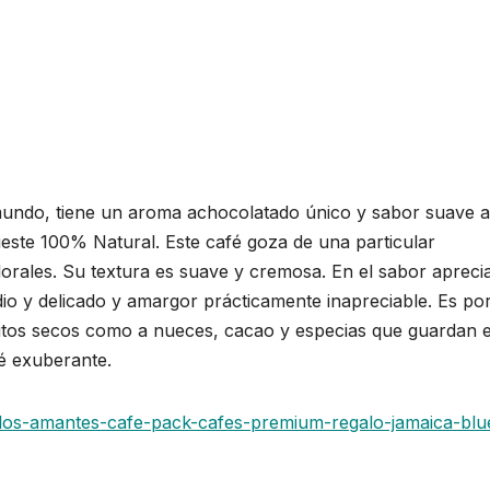
 mundo, tiene un aroma achocolatado único y sabor suave a
ueste 100% Natural. Este café goza de una particular
lorales. Su textura es suave y cremosa. En el sabor aprec
o y delicado y amargor prácticamente inapreciable. Es por
rutos secos como a nueces, cacao y especias que guardan 
fé exuberante.
galos-amantes-cafe-pack-cafes-premium-regalo-jamaica-blu