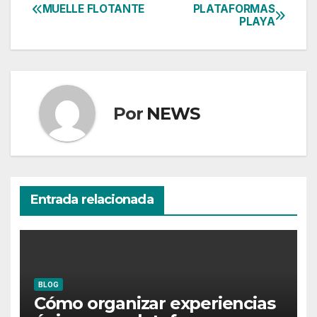
MUELLE FLOTANTE
PLATAFORMAS
Navegación
PLAYA
de
entradas
Por
NEWS
Entrada relacionada
BLOG
Cómo organizar experiencias