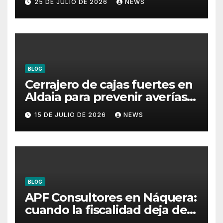
25 DE JULIO DE 2026
NEWS
BLOG
Cerrajero de cajas fuertes en
Aldaia para prevenir averías y
conservar la protección
15 DE JULIO DE 2026
NEWS
BLOG
APF Consultores en Náquera:
cuando la fiscalidad deja de
ser un problema