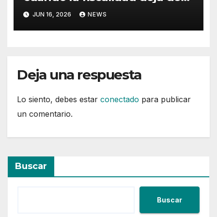
ser un problema
JUN 16, 2026
NEWS
Deja una respuesta
Lo siento, debes estar
conectado
para publicar
un comentario.
Buscar
Buscar