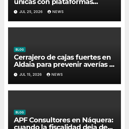
únicas con plataformas
flotantes para eventos
JUL 25, 2026
NEWS
BLOG
Cerrajero de cajas fuertes en
Aldaia para prevenir averías y
conservar la protección
JUL 15, 2026
NEWS
BLOG
APF Consultores en Náquera:
cuando la fiscalidad deja de