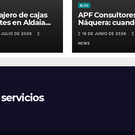
BLOG
ajero de cajas
APF Consultore
tes en Aldaia
Náquera: cuand
 prevenir
fiscalidad deja 
E JULIO DE 2026
16 DE JUNIO DE 2026
ías y conservar
ser un problem
rotección
NEWS
servicios