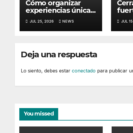
Cómo organizar
Cerr
experiencias únicas
fuer
con plataformas
para
JUL 25, 2026
NEWS
JUL 15
flotantes para
aver
eventos
la p
Deja una respuesta
Lo siento, debes estar
conectado
para publicar u
You missed