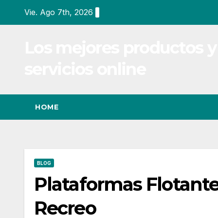
Ir
Vie. Ago 7th, 2026
al
contenido
Los mejores productos y
servicios online
HOME
BLOG
Plataformas Flotant
Recreo