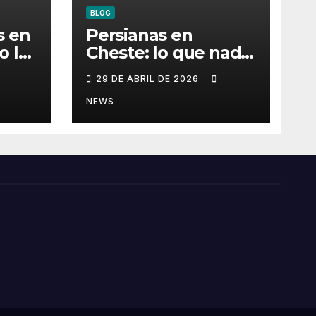
BLOG
s en
Persianas en
o la
Cheste: lo que nadie
de
revisa… hasta que
29 DE ABRIL DE 2026
a
deja de funcionar
NEWS