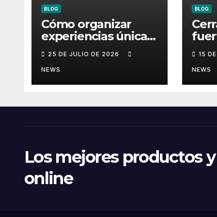
BLOG
BLOG
Cómo organizar
Cerr
experiencias únicas
fuer
con plataformas
para
25 DE JULIO DE 2026
15 D
flotantes para
aver
eventos
la p
NEWS
NEWS
Los mejores productos y 
online