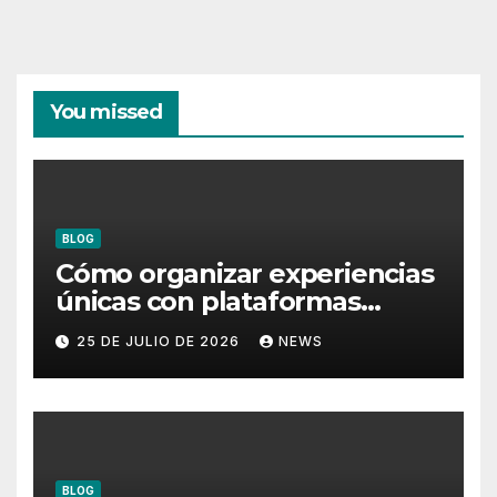
You missed
BLOG
Cómo organizar experiencias
únicas con plataformas
flotantes para eventos
25 DE JULIO DE 2026
NEWS
BLOG