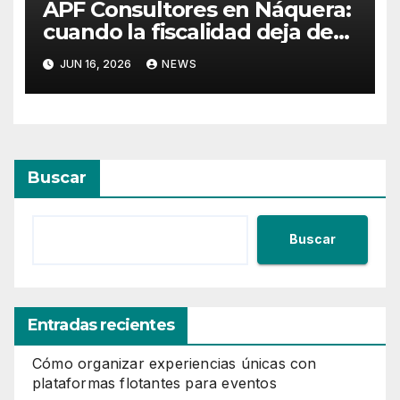
APF Consultores en Náquera:
cuando la fiscalidad deja de
ser un problema
JUN 16, 2026
NEWS
Buscar
Buscar
Entradas recientes
Cómo organizar experiencias únicas con
plataformas flotantes para eventos