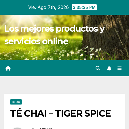
Ir
Vie. Ago 7th, 2026
3:35:35 PM
al
contenido
Los mejores productos y
servicios online
BLOG
TÉ CHAI – TIGER SPICE