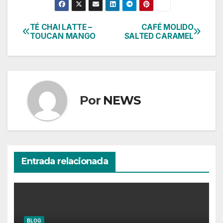
TÉ CHAI LATTE –
CAFÉ MOLIDO
Navegación
TOUCAN MANGO
SALTED CARAMEL
de
entradas
Por
NEWS
Entrada relacionada
BLOG